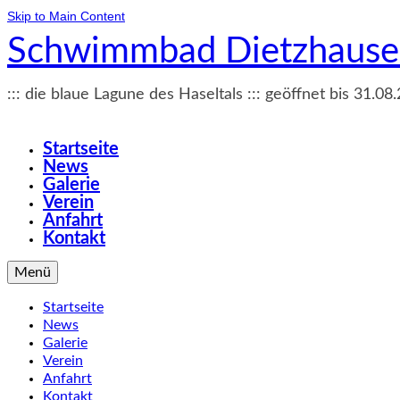
Skip to Main Content
Schwimmbad Dietzhaus
::: die blaue Lagune des Haseltals ::: geöffnet bis 31.08.
Startseite
News
Galerie
Verein
Anfahrt
Kontakt
Menü
Startseite
News
Galerie
Verein
Anfahrt
Kontakt